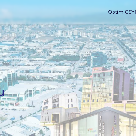
Ostim GSY
u