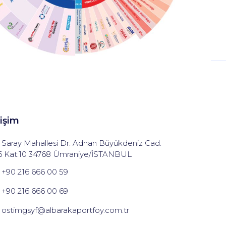
tişim
Saray Mahallesi Dr. Adnan Büyükdeniz Cad.
6 Kat:10 34768 Ümraniye/İSTANBUL
+90 216 666 00 59
+90 216 666 00 69
ostimgsyf@albarakaportfoy.com.tr