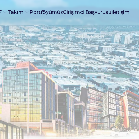
F
Takım
Portföyümüz
Girişimci Başvurusu
İletişim